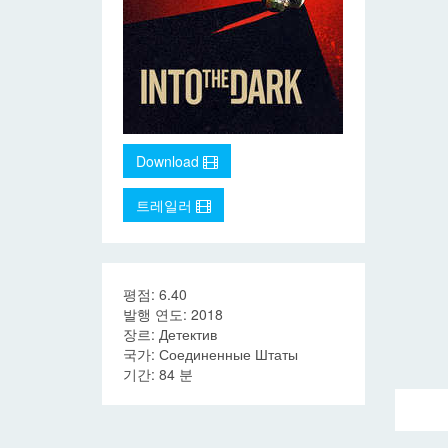
Download
트레일러
평점: 6.40
발행 연도: 2018
장르: Детектив
국가: Соединенные Штаты
기간: 84 분