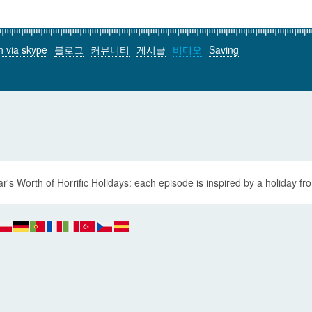
h via skype
블로그
커뮤니티
게시글
비디오
Saving
r's Worth of Horrific Holidays: each episode is inspired by a holiday fro