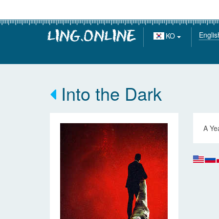
Englis
KO
Into the Dark
A Yea