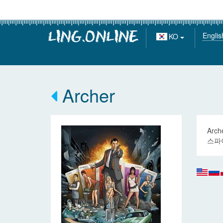
Englis
KO
Archer
Ar
스파