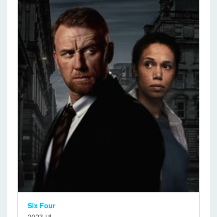
Six Four
2023 년