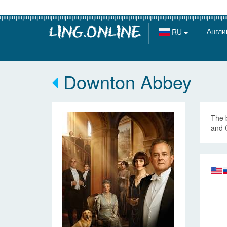
Англи
RU
Downton Abbey
The b
and Q