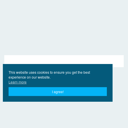
This website uses cookies to ensure you get the best
experience on our website.
Learn more
I agree!
© 2017 - 2026 ano Ling.Online
Contatos
Para os titulares
Privacy Policy