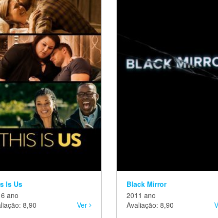
s Is Us
Black Mirror
16 ano
2011 ano
liação: 8,90
Ver
Avaliação: 8,90