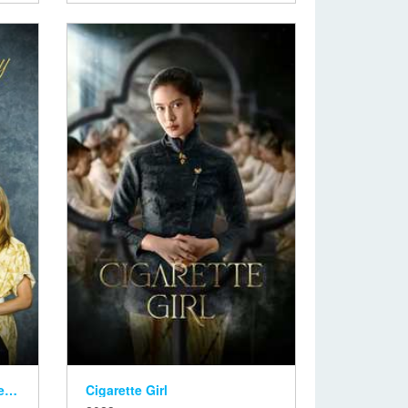
It's Always Sunny in Philadelphia
Cigarette Girl