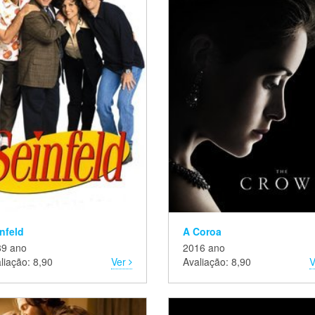
nfeld
A Coroa
89 ano
2016 ano
liação: 8,90
Ver
Avaliação: 8,90