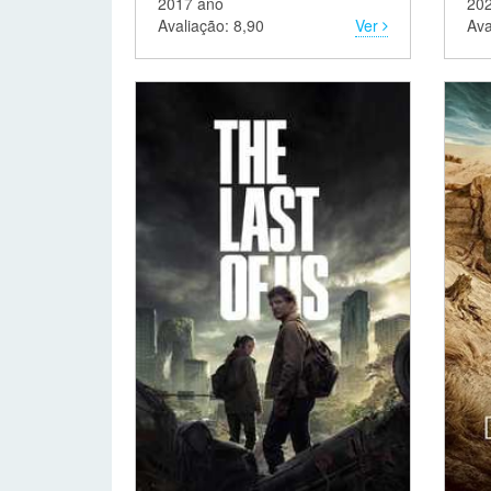
2017 ano
20
Avaliação: 8,90
Ver
Ava