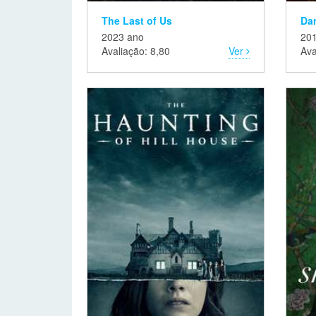
The Last of Us
Da
2023 ano
20
Avaliação: 8,80
Ver
Ava