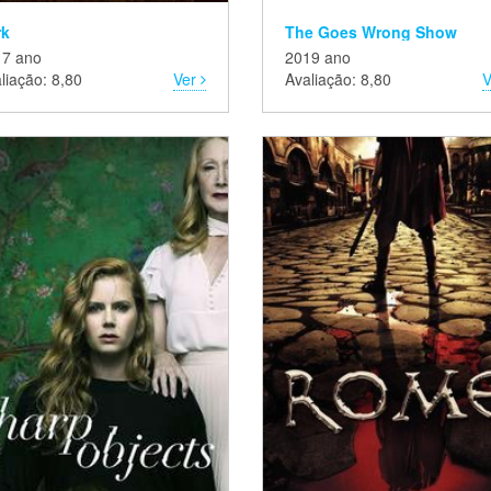
rk
The Goes Wrong Show
17 ano
2019 ano
liação: 8,80
Ver
Avaliação: 8,80