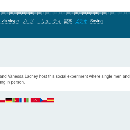
h via skype
ブログ
コミュニティ
記事
ビデオ
Saving
 and Vanessa Lachey host this social experiment where single men and 
ing in person.