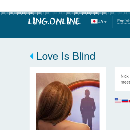
Englis
JA
Love Is Blind
Nick
meet