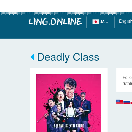
Englis
JA
Deadly Class
Follo
ruthl