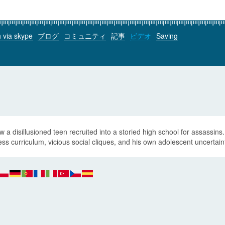
h via skype
ブログ
コミュニティ
記事
ビデオ
Saving
w a disillusioned teen recruited into a storied high school for assassins
ess curriculum, vicious social cliques, and his own adolescent uncertain