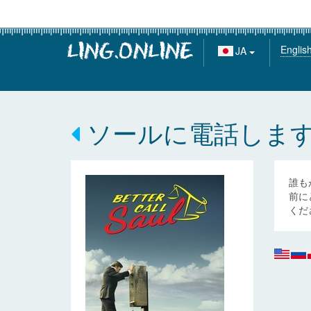
Englis
JA
ソールに電話しま
誰も
前に
くだ